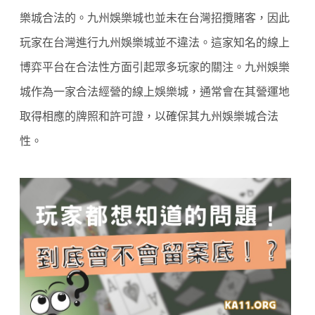
樂城合法的。九州娛樂城也並未在台灣招攬賭客，因此
玩家在台灣進行九州娛樂城並不違法。這家知名的線上
博弈平台在合法性方面引起眾多玩家的關注。九州娛樂
城作為一家合法經營的線上娛樂城，通常會在其營運地
取得相應的牌照和許可證，以確保其九州娛樂城合法
性。