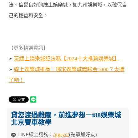
法、信譽良好的線上娛樂城，如九州娛樂城，以確保自
己的權益和安全。
【更多精選資訊】
玩線上娛樂城犯法嗎【2024十大推薦娛樂城】
➣
線上娛樂城推薦｜哪家娛樂城體驗金1000？太賺
➣
了吧！
貸您渡過難關，前進夢想－i88娛樂城
北京賽車教學
/ggryc/
LINE線上諮詢：
(點擊加好友)