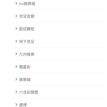
leo娛樂城
世足官網
歐冠賽程
地下世足
九州娛樂
雙贏彩
娛樂城
六合彩開獎
通博