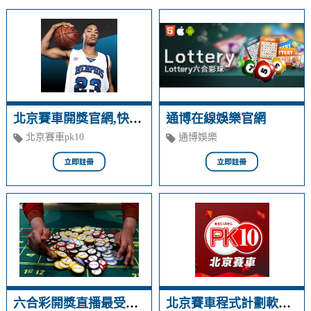
北京賽車開獎官網,快速開獎直播,即時線上投注
通博在線娛樂官網
北京賽車pk10
通博娛樂
姓名：
姓名：
六合彩開獎直播最受歡迎的娛樂城推薦平台！千萬彩民都在看！
北京賽車程式計劃軟件、軟體