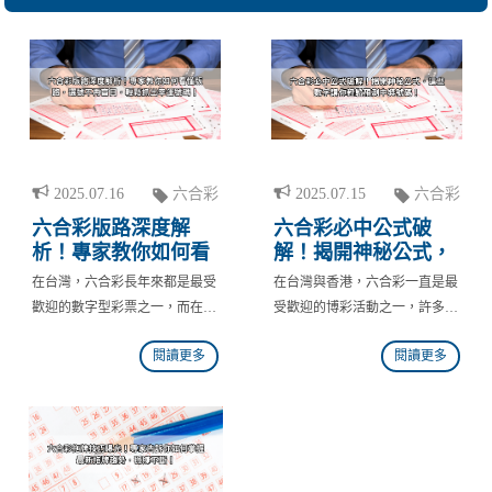
2025.07.16
六合彩
2025.07.15
六合彩
六合彩版路深度解
六合彩必中公式破
析！專家教你如何看
解！揭開神秘公式，
懂版路，選號不再盲
這些數字讓你輕鬆預
在台灣，六合彩長年來都是最受
在台灣與香港，六合彩一直是最
目，輕鬆抓出幸運號
測中獎號碼！
歡迎的數字型彩票之一，而在眾
受歡迎的博彩活動之一，許多投
碼！
多投注者口耳相傳的技巧中，
注者夢想著能一夕致富。然而，
閱讀更多
閱讀更多
「六合彩版路」無疑是最引人注
你是否曾想過，那些總是能精準
目的分析工具。許多人總是在開
預測中獎號碼的高手，是如何找
獎後追悔莫及：「早知道那組號
到這些「神秘公式」的？今天，
碼就是『有版路』的！」那麼究
我們就來揭開「六合彩必中公
竟什麼是版路？它如何幫助我們
式」的真相，帶你深入探討如何
預測下一期可能出現的號碼？本
利用六合彩版路算牌區的邏輯與